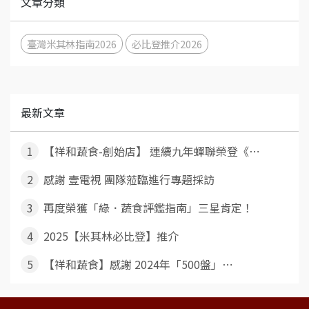
文章分類
臺灣米其林指南2026
必比登推介2026
最新文章
1
【祥和蔬食-創始店】 連續九年蟬聯榮登《⋯
2
感謝 壹電視 團隊蒞臨進行專題採訪
3
再度榮獲「綠．蔬食評鑑指南」三星肯定！
4
2025【米其林必比登】推介
5
【祥和蔬食】感謝 2024年「500盤」⋯