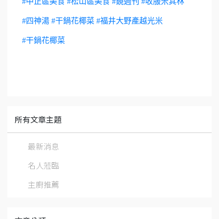
#中正區美食 #松山區美食 #鏡週刊 #收服米其林
#四神湯 #干鍋花椰菜 #福井大野產越光米
#干鍋花椰菜
所有文章主題
最新消息
名人蒞臨
主廚推薦