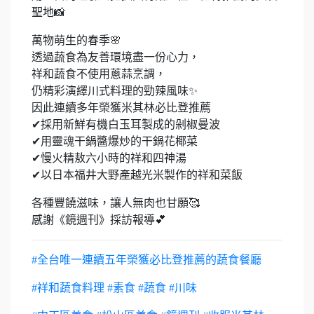
聖地📸
萬物萌生的春季🌸
透過蔬食為友善環境盡一份心力，
祥和蔬食不使用蔥蒜烹調，
仍精彩演繹川式料理的勁辣風味✨
因此連續多年榮獲米其林必比登推薦
✔採用新鮮有機白玉耳製成的剁椒曼波
✔用靈魂干鍋醬爆炒的干鍋花椰菜
✔慢火精敖六小時的祥和四神湯
✔以日本福井大野產越光米製作的祥和菜飯
各種豐饒滋味，讓人無肉也甘願🥰
感謝《鏡週刊》採訪報導💕
#全台唯一連續五年榮獲必比登推薦的蔬食餐廳
#祥和蔬食料理 #素食 #蔬食 #川味