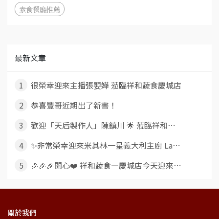
素食餐廳推薦
最新文章
1
很榮幸迎來主播張婯嬅 蒞臨祥和蔬食慶城店
2
恭喜豐哥近期出了新書！
3
歡迎「天后製作人」陳鎮川 🌟 蒞臨祥和⋯
4
✨非常榮幸迎來米其林一星義大利主廚 La⋯
5
🎉🎉🎉開心❤️ 祥和蔬食—慶城店今天迎來⋯
關於我們