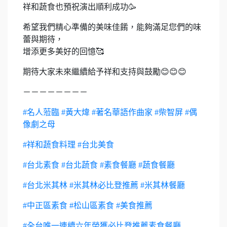
祥和蔬食也預祝演出順利成功🥳
希望我們精心準備的美味佳餚，能夠滿足您們的味
蕾與期待，
增添更多美好的回憶🥰
期待大家未來繼續給予祥和支持與鼓勵😊😊😊
－－－－－－－－
#名人蒞臨 #黃大煒 #著名華語作曲家 #柴智屏 #偶
像劇之母
#祥和蔬食料理 #台北美食
#台北素食 #台北蔬食 #素食餐廳 #蔬食餐廳
#台北米其林 #米其林必比登推薦 #米其林餐廳
#中正區素食 #松山區素食 #美食推薦
#全台唯一連續六年榮獲必比登推薦素食餐廳