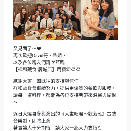
又見面了～❤️
再次歡迎David哥、柴姐，
以及各位親友們再次蒞臨
【祥和蔬食-慶城店】用餐👏👏👏
感謝大家一如既往的支持與信任，
祥和蔬食會繼續努力，提供更優質的餐飲與服務，
讓每一道料理，都能為各位支持者帶來溫馨與愉悅
～
近日大煒哥參與演出的《大畫昭君～觀落雁》古裝
音樂劇，即將上演！
著實讓人十分期待！請大家一起大力支持💪