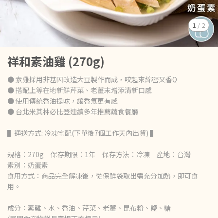
1
/
2
祥和素油雞 (270g)
● 素雞採用非基因改造大豆製作而成，咬起來綿密又香Q
● 搭配上等在地新鮮芹菜、老薑末增添清新口感
● 使用傳統香油提味，讓香氣更有感
● 台北米其林必比登連續多年推薦蔬食餐廳
▌運送方式: 冷凍宅配(下單後7個工作天內出貨) ▌
規格：270g 保存期限：1年 保存方法：冷凍 產地：台灣
素別：奶蛋素
食用方式：商品完全解凍後，從保鮮袋取出需充分加熱，即可食
用。
成分：素雞、水、香油、芹菜、老薑、昆布粉、鹽、糖