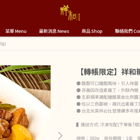
菜單 Menu
最新消息 News
商品 Shop
聯絡我們 Con
g)
【轉帳限定】祥和糖醋
● 酸甜可口糖醋風味，引人味蕾
● 非基因改造素雞丁，外酥內嫩
● 主廚精準調配糖醋黃金比例醬
● 佐以三色甜椒，襯托出素雞丁
● 台北米其林必比登連續多年推
▌運送方式: 冷凍宅配(下單後7個
規格：300g 保存期限：1年