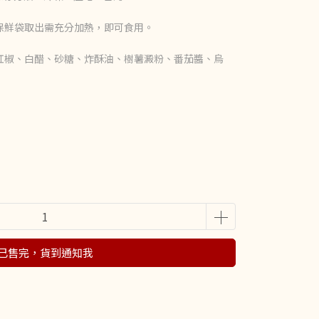
保鮮袋取出需充分加熱，即可食用。
紅椒、白醋、砂糖、炸酥油、樹薯澱粉、番茄醬、烏
已售完，貨到通知我