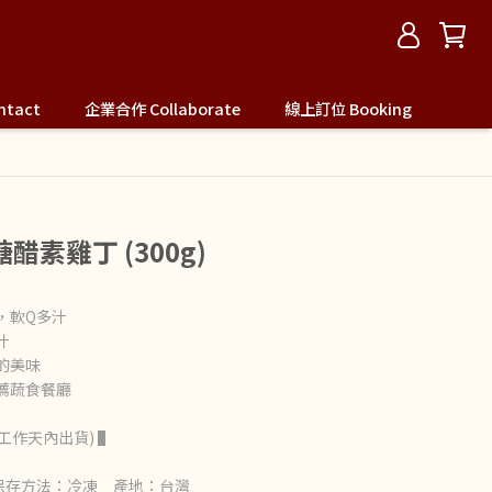
tact
企業合作 Collaborate
線上訂位 Booking
素雞丁 (300g)
，軟Q多汁
汁
的美味
薦蔬食餐廳
工作天內出貨) ▌
 保存方法：冷凍 產地：台灣