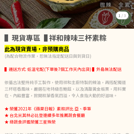
1
/
3
▌現貨專區▐ 祥和辣味三杯素粽
此為現貨賣場，非預購商品
(為配合物流作業，恕無法指定配送日與到貨日)
▌運送方式: 低溫宅配(下單後7個工作天內出貨) ▌外島無法配送
依循古法堅持純手工製作，使用祥和主廚特製的辣油，再搭配獨道
三杯塔香風味，嚴選在地特級杏鮑菇，以及清甜黃金板栗，用料實
在、內餡豐富，掀開粽葉香氣四溢，令人食指大動的好滋味。
★ 榮獲2021年《蘋果日報》素粽評比 亞、季軍
★ 台北米其林必比登連續多年推薦蔬食餐廳
★ 綠蔬食評鑑榮獲三星殊榮