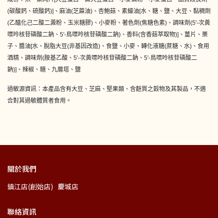
(碳酸鈣、硫酸鈣)]、麻油(芝蔴油)、杏鮑菇、素蠔油[水、糖、鹽、大豆、黏稠劑
(乙醯化己二酸二澱粉、玉米糖膠)、小麥粉、著色劑(焦糖色素)、調味劑(5'-次黃
嘌呤核苷磷酸二鈉、5'-鳥嘌呤核苷磷酸二鈉)、香料(含香菇萃取物)]、薑片、栗
子、醬油[水、脫脂大豆(非基因改造)、食鹽、小麥、轉化液糖(蔗糖、水)、食用
酒精、調味劑(胺基乙酸、5'-次黃嘌呤核苷磷酸二鈉、5'-鳥嘌呤核苷磷酸二
鈉)]、辣椒、糖、九層塔、鹽
過敏源資訊：本產品含有大豆、芝麻、堅果類、含麩質之穀物及其製品，不適
合對其過敏體質者食用。
關於我們
鎮江店(創始店)
慶城店
聯絡資訊