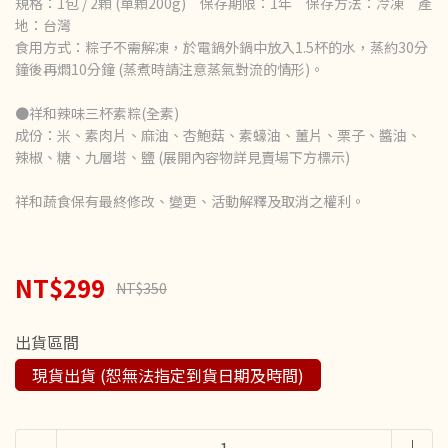
規格：1包 / 2顆 (單顆200g) 保存期限：1年 保存方法：冷凍 產
地：台灣
食用方式：粽子不需解凍，於電鍋外鍋中放入1.5杯的水，蒸約30分
鐘後再燜10分鐘 (蒸煮時請注意蒸氣對流的情形)。
●祥和辣味三杯素粽(全素)
成份：米、素肉片、麻油、杏鮑菇、素蠔油、薑片、栗子、醬油、
辣椒、糖、九層塔、鹽 (展開內容物詳見賣場下方標示)
祥和蔬食保有最終修改、變更、活動解釋及取消之權利。
NT$299
NT$350
出貨區間
現貨出貨 (恕無法指定到貨日期及時間)