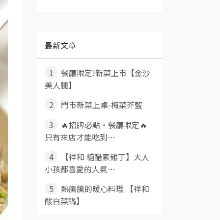
最新文章
1
餐廳限定!新菜上市【金沙
美人腿】
2
門市新菜上桌-梅菜芥藍
3
🔥招牌必點・餐廳限定🔥
只有來店才能吃到⋯
4
【祥和 糖醋素雞丁】大人
小孩都喜愛的人氣⋯
5
熱騰騰的暖心料理 【祥和
酸白菜鍋】