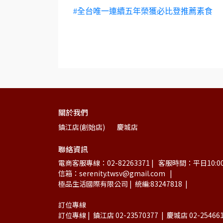
#全台唯一連續五年榮獲必比登推薦素食
關於我們
鎮江店(創始店)
慶城店
聯絡資訊
電商客服專線：02-82263371 |   客服時間：平日10:00-12:
信箱：serenity.twsv@gmail.com   |
極品生活國際有限公司 |  統編:83247818  |
訂位專線
訂位專線 |  鎮江店 02-23570377  |  慶城店 02-25466