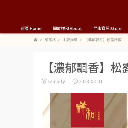
首頁 Home
關於祥和 About
門市資訊 Store
部落格
主廚推薦
【濃郁飄香】松露炒飯
【濃郁飄香】松
serenity
2023-03-31