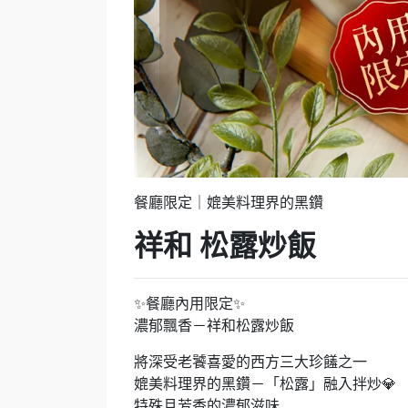
餐廳限定｜媲美料理界的黑鑽
祥和 松露炒飯
✨餐廳內用限定✨
濃郁飄香－祥和松露炒飯
將深受老饕喜愛的西方三大珍饈之一
媲美料理界的黑鑽－「松露」融入拌炒💎
特殊且芳香的濃郁滋味