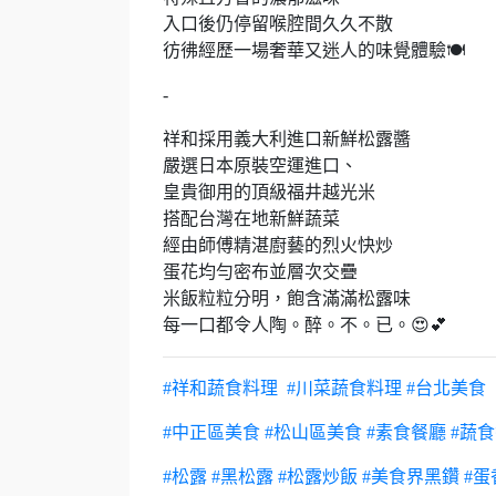
入口後仍停留喉腔間久久不散
彷彿經歷一場奢華又迷人的味覺體驗🍽
-
祥和採用義大利進口新鮮松露醬
嚴選日本原裝空運進口、
皇貴御用的頂級福井越光米
搭配台灣在地新鮮蔬菜
經由師傅精湛廚藝的烈火快炒
蛋花均勻密布並層次交疊
米飯粒粒分明，飽含滿滿松露味
每一口都令人陶。醉。不。已。😍💕
#祥和蔬食料理
#川菜蔬食料理
#台北美食
#中正區美食
#松山區美食
#素食餐廳 #蔬
#松露
#黑松露
#松露炒飯
#美食界黑鑽
#蛋