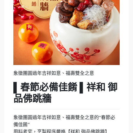
象徵團圓過年吉祥如意、福壽雙全之意
▌春節必備佳餚 ▌祥和 御
品佛跳牆
象徵團圓過年吉祥如意、福壽雙全之意的“春節必
備佳餚”
用料考究，烹製程序嚴格【祥和 御品佛跳牆】