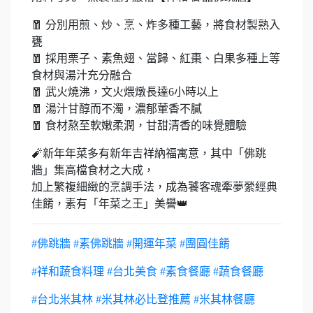
🧧 分別用煎、炒、烹、炸多種工藝，將食材製熟入
甕
🧧 採用栗子、素魚翅、當歸、紅棗、白果多種上等
食材與湯汁充分融合
🧧 武火燒沸，文火煨燉長達6小時以上
🧧 湯汁甘醇而不濁，濃郁葷香不膩
🧧 食材熬至軟嫩柔潤，甘甜清香的味覺體驗
🧨新年年菜多有新年吉祥納福寓意，其中「佛跳
牆」集高檔食材之大成，
加上繁複細緻的烹調手法，成為饕客魂牽夢縈經典
佳餚，素有「年菜之王」美譽👑
#佛跳牆
#素佛跳牆
#開運年菜
#團圓佳餚
#祥和蔬食料理
#台北美食
#素食餐廳
#蔬食餐廳
#台北米其林
#米其林必比登推薦
#米其林餐廳